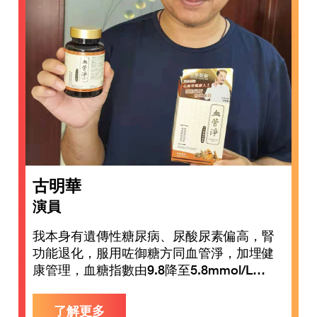
古明華
演員
我本身有遺傳性糖尿病、尿酸尿素偏高，腎
功能退化，服用咗御糖方同血管淨，加埋健
康管理，血糖指數由9.8降至5.8mmol/L…
了解更多