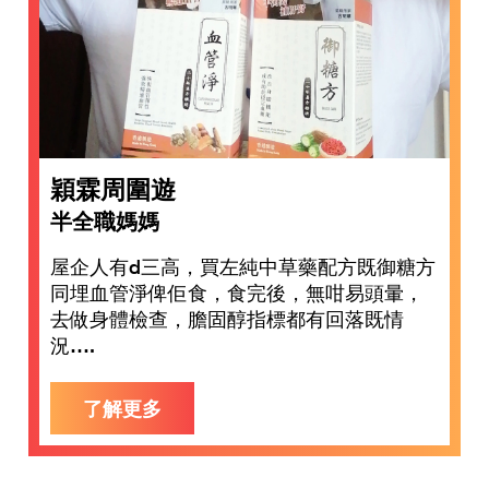
穎霖周圍遊
半全職媽媽
屋企人有d三高，買左純中草藥配方既御糖方
同埋血管淨俾佢食，食完後，無咁易頭暈，
去做身體檢查，膽固醇指標都有回落既情
況….
了解更多