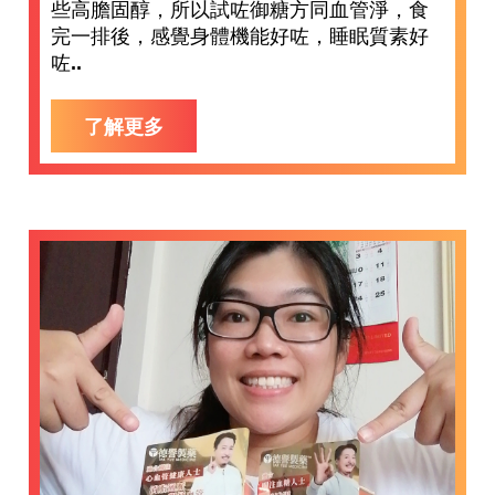
些高膽固醇，所以試咗御糖方同血管淨，食
完一排後，感覺身體機能好咗，睡眠質素好
咗..
了解更多