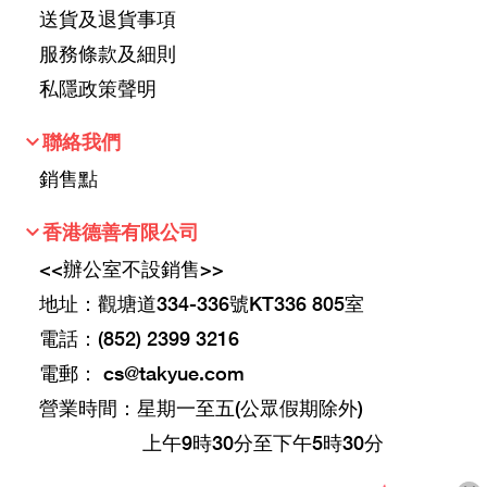
送貨及退貨事項
服務條款及細則
私隱政策聲明
keyboard_arrow_down
聯絡我們
銷售點
keyboard_arrow_down
香港德善有限公司
<<辦公室不設銷售>>
地址：觀塘道334-336號KT336 805室
電話：(852) 2399 3216
電郵：
cs@takyue.com
營業時間：星期一至五(公眾假期除外)
上午9時30分至下午5時30分