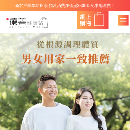
新客戶即享$100折扣及消費淨值滿$500即免本地運費！