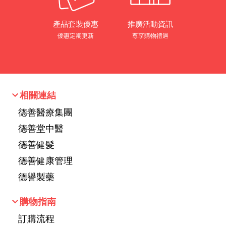
產品套裝優惠
推廣活動資訊
優惠定期更新
尊享購物禮遇
keyboard_arrow_down
相關連結
德善醫療集團
德善堂中醫
德善健髮
德善健康管理
德譽製藥
keyboard_arrow_down
購物指南
訂購流程