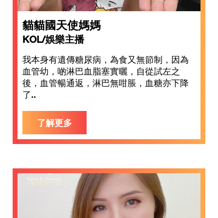
貓貓國天使媽媽
KOL/娛樂主播
我本身有遺傳糖尿病，為食又無節制，因為
血管幼，啲淋巴血脂塞實曬，自從試左之
後，血管暢通返，淋巴無咁脹，血糖亦下降
了..
了解更多