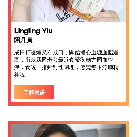
Lingling Yiu
陪月員
成日打邊爐又冇戒口，開始擔心血糖血脂過
高，所以我同老公最近食緊御糖方同血管
淨，食咗一排針對性調理，感覺無咁浮腫精
神咗..
了解更多