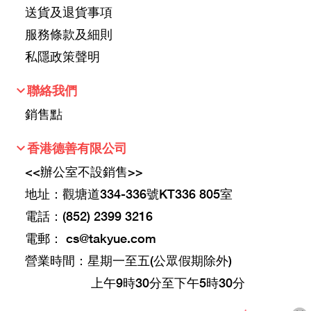
送貨及退貨事項
服務條款及細則
私隱政策聲明
keyboard_arrow_down
聯絡我們
銷售點
keyboard_arrow_down
香港德善有限公司
<<辦公室不設銷售>>
地址：觀塘道334-336號KT336 805室
電話：(852) 2399 3216
電郵：
cs@takyue.com
營業時間：星期一至五(公眾假期除外)
上午9時30分至下午5時30分