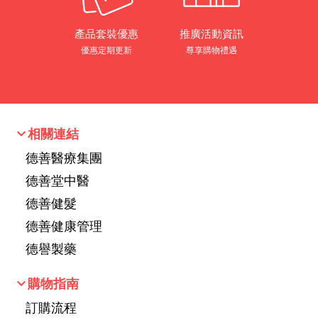
產品套裝優惠
推廣活動資訊
優惠定期更新
尊享購物禮遇
keyboard_arrow_down
相關連結
德善醫療集團
德善堂中醫
德善健髮
德善健康管理
德譽製藥
keyboard_arrow_down
購物指南
訂購流程