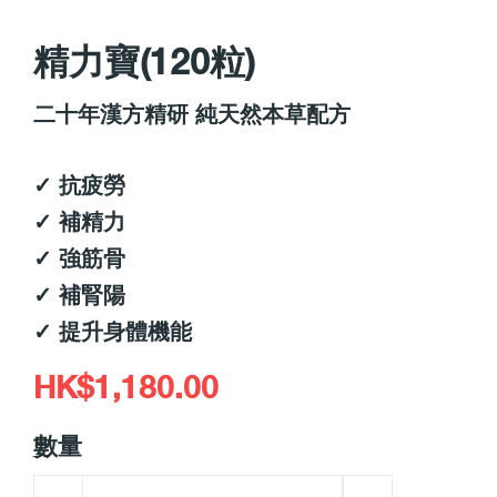
精力寶(120粒)
二十年漢方精研 純天然本草配方
✓
抗疲勞
✓
補精力
✓
強筋骨
✓
補腎陽
✓
提升身體機能
HK$1,180.00
數量