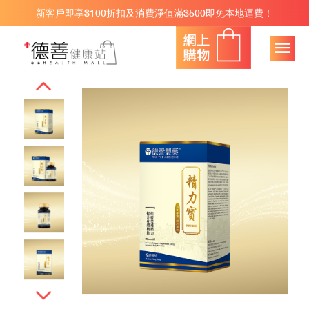
新客戶即享$100折扣及消費淨值滿$500即免本地運費！