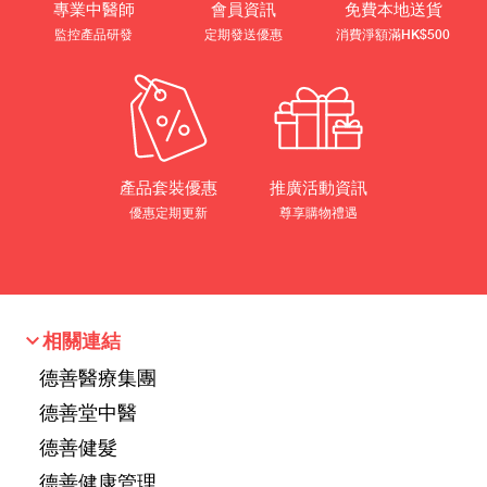
專業中醫師
會員資訊
免費本地送貨
監控產品研發
定期發送優惠
消費淨額滿HK$500
產品套裝優惠
推廣活動資訊
優惠定期更新
尊享購物禮遇
keyboard_arrow_down
相關連結
德善醫療集團
德善堂中醫
德善健髮
德善健康管理