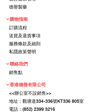
德譽製藥
keyboard_arrow_down
購物指南
訂購流程
送貨及退貨事項
服務條款及細則
私隱政策聲明
keyboard_arrow_down
聯絡我們
銷售點
keyboard_arrow_down
香港德善有限公司
<<辦公室不設銷售>>
地址：觀塘道334-336號KT336 805室
電話：(852) 2399 3216