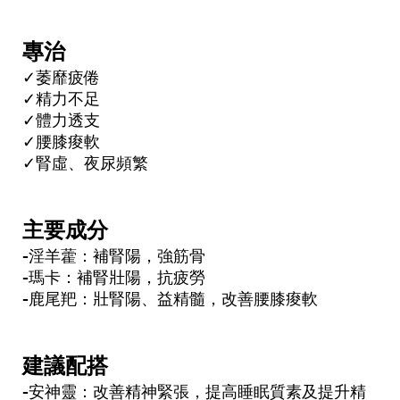
專治
✓萎靡疲倦
✓精力不足
✓體力透支
✓腰膝痠軟
✓腎虛、夜尿頻繁
主要成分
-淫羊藿：補腎陽，強筋骨
-瑪卡：補腎壯陽，抗疲勞
-鹿尾羓：壯腎陽、益精髓，改善腰膝痠軟
建議配搭​
-安神靈：改善精神緊張，提高睡眠質素及提升精