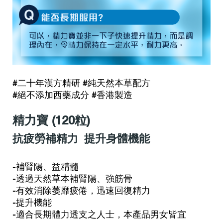
#二十年漢方精研 #純天然本草配方
#絕不添加西藥成分 #香港製造
精力寶 (120粒)
抗疲勞補精力 提升身體機能
-補腎陽、益精髓
-透過天然草本補腎陽、強筋骨
-有效消除萎靡疲倦，迅速回復精力
-提升機能
-適合長期體力透支之人士，本產品男女皆宜